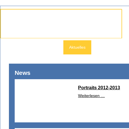
Fu
Der Verein
Aktuelles
Lotterie
For
News
Portraits 2012-2013
Weiterlesen …